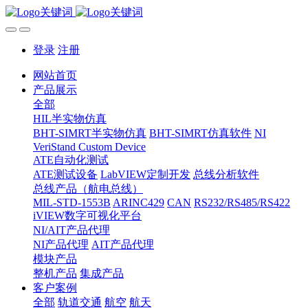
登录
注册
网站首页
产品展示
全部
HIL半实物仿真
BHT-SIMRT半实物仿真
BHT-SIMRT仿真软件
NI
VeriStand Custom Device
ATE自动化测试
ATE测试设备
LabVIEW定制开发
总线分析软件
总线产品（航电总线）
MIL-STD-1553B
ARINC429
CAN
RS232/RS485/RS422
iVIEW数字可视化平台
NI/AIT产品代理
NI产品代理
AIT产品代理
模块产品
整机产品
集成产品
客户案例
全部
轨道交通
航空
航天