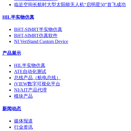
临近空间长航时大型太阳能无人机“启明星50”首飞成功
HIL半实物仿真
BHT-SIMRT半实物仿真
BHT-SIMRT仿真软件
NI VeriStand Custom Device
产品展示
HIL半实物仿真
ATE自动化测试
总线产品（航电总线）
iVIEW数字可视化平台
NI/AIT产品代理
模块产品
新闻动态
媒体报道
行业资讯