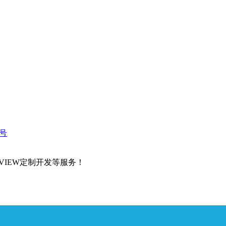
6号
bVIEW定制开发等服务！