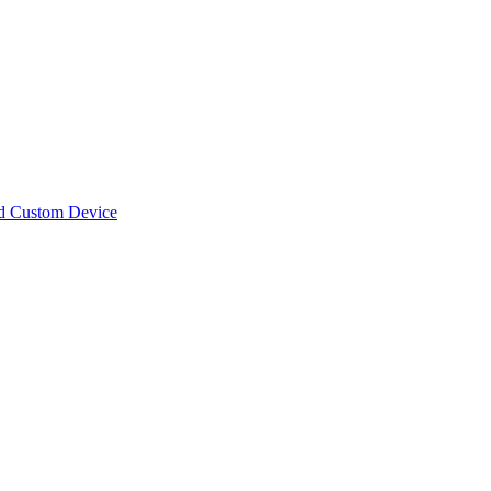
nd Custom Device