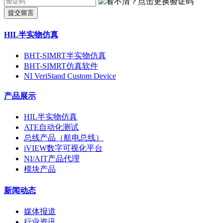
提交留言
HIL半实物仿真
BHT-SIMRT半实物仿真
BHT-SIMRT仿真软件
NI VeriStand Custom Device
产品展示
HIL半实物仿真
ATE自动化测试
总线产品（航电总线）
iVIEW数字可视化平台
NI/AIT产品代理
模块产品
新闻动态
媒体报道
行业资讯