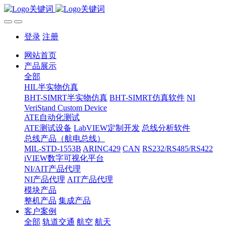
登录
注册
网站首页
产品展示
全部
HIL半实物仿真
BHT-SIMRT半实物仿真
BHT-SIMRT仿真软件
NI
VeriStand Custom Device
ATE自动化测试
ATE测试设备
LabVIEW定制开发
总线分析软件
总线产品（航电总线）
MIL-STD-1553B
ARINC429
CAN
RS232/RS485/RS422
iVIEW数字可视化平台
NI/AIT产品代理
NI产品代理
AIT产品代理
模块产品
整机产品
集成产品
客户案例
全部
轨道交通
航空
航天