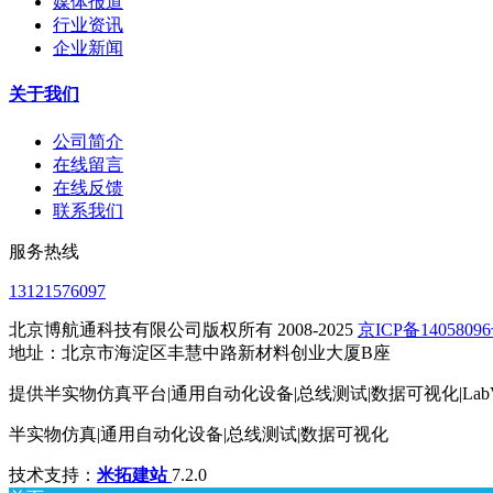
媒体报道
行业资讯
企业新闻
关于我们
公司简介
在线留言
在线反馈
联系我们
服务热线
13121576097
北京博航通科技有限公司版权所有 2008-2025
京ICP备1405809
地址：北京市海淀区丰慧中路新材料创业大厦B座
提供半实物仿真平台|通用自动化设备|总线测试|数据可视化|La
半实物仿真|通用自动化设备|总线测试|数据可视化
技术支持：
米拓建站
7.2.0