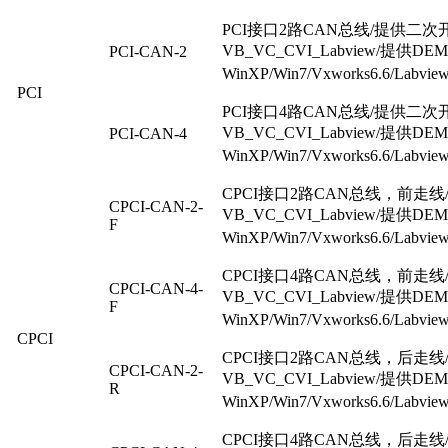
PCI
接口
2
路
CAN
总线
/
提供二次
VB_VC_CVI_Labview/
提供
DE
PCI-CAN-2
WinXP/Win7/Vxworks6.6/Labview
PCI
PCI
接口
4
路
CAN
总线
/
提供二次
VB_VC_CVI_Labview/
提供
DE
PCI-CAN-4
WinXP/Win7/Vxworks6.6/Labview
CPCI
接口
2
路
CAN
总线，前走线
CPCI-CAN-2-
VB_VC_CVI_Labview/
提供
DE
F
WinXP/Win7/Vxworks6.6/Labview
CPCI
接口
4
路
CAN
总线，前走线
CPCI-CAN-4-
VB_VC_CVI_Labview/
提供
DE
F
WinXP/Win7/Vxworks6.6/Labview
CPCI
CPCI
接口
2
路
CAN
总线，后走线
CPCI-CAN-2-
VB_VC_CVI_Labview/
提供
DE
R
WinXP/Win7/Vxworks6.6/Labview
CPCI
接口
4
路
CAN
总线，后走线