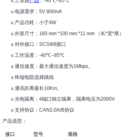
u
工业级
产品
：
-40
℃
--85
℃
u
电源需求：
5V 800mA
u
产品功耗：小于
4W
u
外形尺寸：
160 mm *100 mm *11 mm
（长
*
宽
*
厚）
u
对外接口：
SCSI68
接口
u
工作温度：
-40
℃
--85
℃
u
通信速度：最大通信速度为
1Mbps
。
u
终端电阻选择跳线
u
通讯距离最长
10Km
。
u
光电隔离：
4
端口独立隔离，隔离电压为
2000V
u
支持协议：
CAN2.0A/B
协议
产品选型：
接口
型号
规格