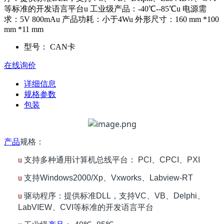
等标准的开发语言平台u 工业级产品：-40℃--85℃u 电源需
求：5V 800mAu 产品功耗：小于4Wu 外形尺寸：160 mm *100
mm *11 mm
型号：
CAN卡
在线询价
详细信息
规格参数
包装
产品
规格：
u
支持多种通用计算机总线平台：
PCI
、
CPCI
、
PXI
u
支持
Windows2000/Xp
、
Vxworks
、
Labview-RT
u
驱动程序：提供标准
DLL
，支持
VC
、
VB
、
Delphi
、
LabVIEW
、
CVI
等标准的开发语言平台