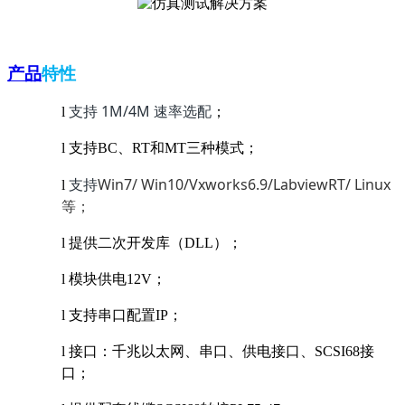
产品
特性
1M/4M
l
支持
速率选配
；
l
支持
BC
、RT和MT三种模式
；
Win7/ Win10/Vxworks6.9/LabviewRT/ Linux
l
支持
等；
l
提供二次开发库（
DLL
）；
l
模块供电
12V
；
l
支持串口配置
IP
；
l
接口：千兆以太网、串口、供电接口、
SCSI68
接
口；