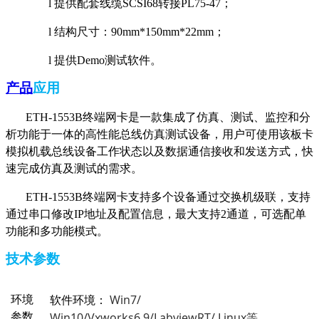
l
提供配套线缆
SCSI68
转接
PL75-47
；
l
结构尺寸：
90mm*150mm*22mm
；
l
提供
Demo
测试软件。
产品
应用
ETH-1553B
终端网卡是一款集成了仿真、测试、监控和分
析功能于一体的高性能总线仿真测试设备，用户可使用该板卡
模拟机载总线设备工作状态以及数据通信接收和发送方式，快
速完成仿真及测试的需求。
ETH-1553B
终端网卡支持多个设备通过交换机级联，支持
通过串口修改
IP
地址及配置信息，最大支持
2
通道，可选配单
功能和多功能模式。
技术参数
Win7/
环境
软件环境：
Win10/Vxworks6.9/LabviewRT/ Linux
参数
等